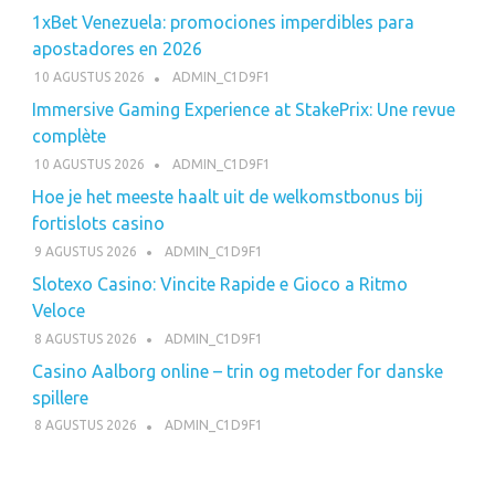
1xBet Venezuela: promociones imperdibles para
apostadores en 2026
10 AGUSTUS 2026
ADMIN_C1D9F1
Immersive Gaming Experience at StakePrix: Une revue
complète
10 AGUSTUS 2026
ADMIN_C1D9F1
Hoe je het meeste haalt uit de welkomstbonus bij
fortislots casino
9 AGUSTUS 2026
ADMIN_C1D9F1
Slotexo Casino: Vincite Rapide e Gioco a Ritmo
Veloce
8 AGUSTUS 2026
ADMIN_C1D9F1
Casino Aalborg online – trin og metoder for danske
spillere
8 AGUSTUS 2026
ADMIN_C1D9F1