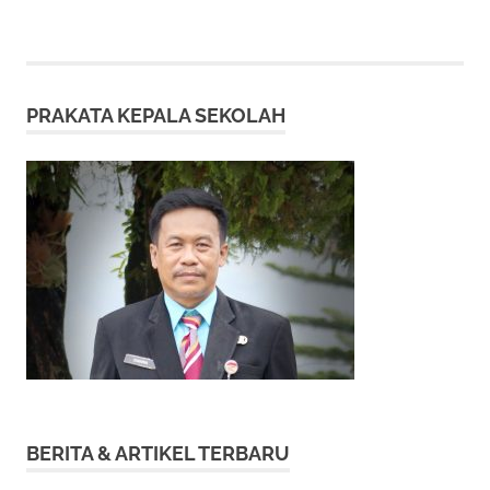
PRAKATA KEPALA SEKOLAH
BERITA & ARTIKEL TERBARU